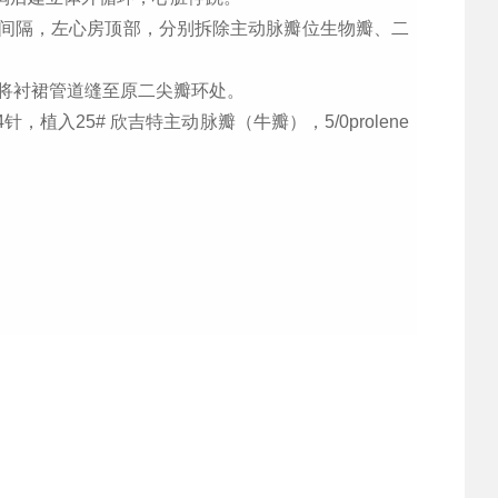
房间隔，左心房顶部，分别拆除主动脉瓣位生物瓣、二
将衬裙管道缝至原二尖瓣环处。
4
针，植入
25#
欣吉特主动脉瓣（牛瓣），
5/0prolene