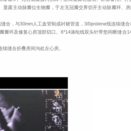
除。显露主动脉瓣位生物瓣，于左无冠瓣交界切开主动脉瓣环、
续缝合，与
30mm
人工血管制成衬裙管道，
3/0prolene
线连续缝合
瓣瓣环及修复心房顶部切口。
6*14
涤纶线双头针带垫间断缝合
1
连续缝合折叠房间沟处左心房。