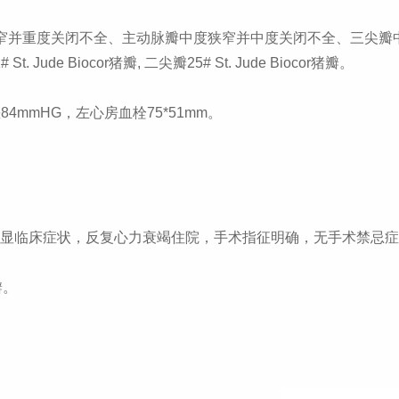
窄并重度关闭不全、主动脉瓣中度狭窄并中度关闭不全、三尖瓣
# St. Jude Biocor
猪瓣
,
二尖瓣
25# St. Jude Biocor
猪瓣。
差
84mmHG
，左心房血栓
75*51mm
。
显临床症状，反复心力衰竭住院，手术指征明确，无手术禁忌症
瓣。