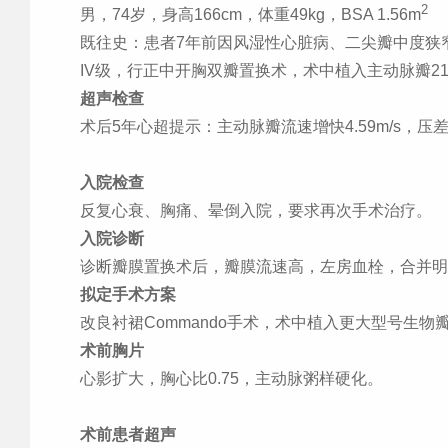
2
男，
74
岁，身高
166cm
，体重
49kg
，
BSA 1.56m
既往史：患者
7
年前因风湿性心脏病、二尖瓣中度狭
IV
级，行正中开胸双瓣置换术，术中植入主动脉瓣
21
超声检查
术后
5
年心超提示：主动脉瓣流速增快
4.59m/s
，压
入院检查
反复心衰、胸痛、晕倒入院，要求再次手术治疗。
入院诊断
诊断瓣膜置换术后，瓣膜流速高，左房血栓，合并明
拟定手术方案
改良衬裙
Commando
手术，术中植入更大型号生物
术前胸片
心影扩大，胸心比
0.75
，主动脉粥样硬化。
术前患者超声