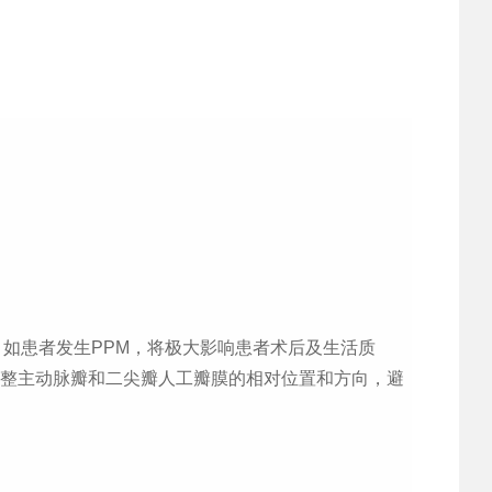
。
如患者发生
PPM
，将极大影响患者术后及生活质
整主动脉瓣和二尖瓣人工瓣膜的相对位置和方向，避