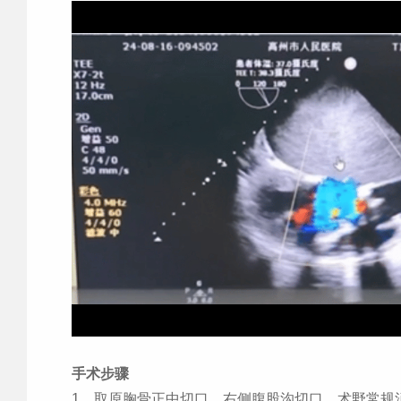
手术步骤
1. 取原胸骨正中切口、右侧腹股沟切口，术野常