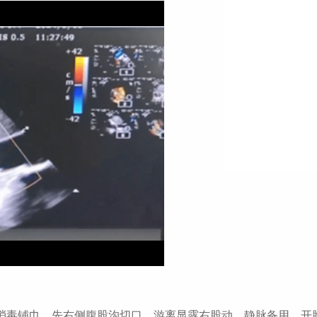
规消毒铺巾。先右侧腹股沟切口，游离显露右股动、静脉备用。开