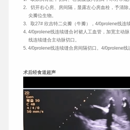
2. 切开右心房、房间隔，显露左心房血栓，予清
尖瓣位生物。
3. 取
27#
欣吉特二尖瓣（牛瓣），
4/0prolene
线连
4.
4/0prolene
线连续缝合衬裙人工血管，加宽主动脉
线连续缝合主动脉切口。
5.
4/0prolene
线连续缝合房间隔切口。
4/0prolene
线
术后经食道超声