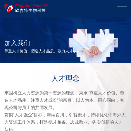
加入我们
尊重人才价值、塑造人才品质、致力人才成长
企业简介
荣誉和资质
企业愿景
发展历程
联系我们
加入我们
人才理念
心脏瓣膜置换
心脏瓣膜修复
组织修复
牢固树立人力资源为第一资源的理念，秉承“尊重人才价值、塑
其他
造人才品质、注重人才成长”的宗旨，以人为本、同心同向，实
现公司与员工的共同发展。
贯彻“人才强企”目标，海纳百川，引智聚才，持续优化中海外人
核心技术
产品表现
力资源工作体系，打造德才兼备、忠诚敬业、务实创新的人才
队伍。