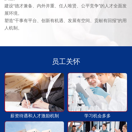
建设“德才兼备、内外并重、任人唯贤、公平竞争”的人才全面发
制造技术
质量保障
原材料保障
展环境。
塑造“干事有平台、创新有机遇、发展有空间、贡献有回报”的用
人机制。
学术资讯
企业新闻
专家合作
社会责任
员工关怀
薪资待遇和人才激励机制
学习机会多多